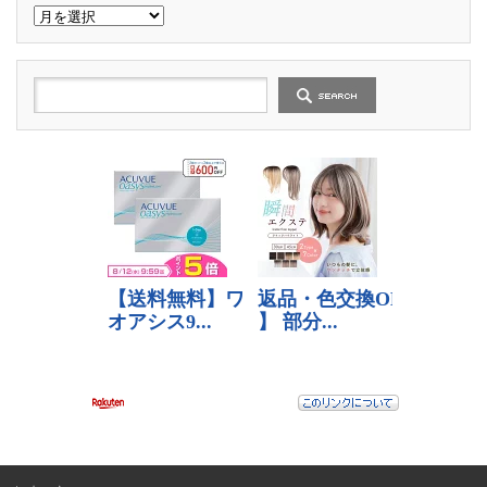
過
去
の
記
事