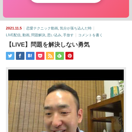
2021.11.5
恋愛テクニック動画
,
気分が落ち込んだ時
LIVE配信
,
動画
,
問題解決
,
思い込み
,
手放す
コメントを書く
【LIVE】問題を解決しない勇気