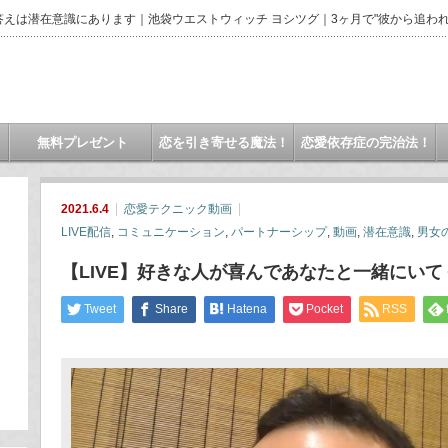
えは潜在意識にあります｜池袋ウエストウィッチ ヨシツグ｜3ヶ月で"彼から追われ
無料プレゼント
恋を引き寄せる魔法！
恋愛依存症の完治法！
2021.6.4
恋愛テクニック動画
LIVE配信
,
コミュニケーション
,
パートナーシップ
,
動画
,
潜在意識
,
男女
【LIVE】好きな人が喜んであなたと一緒にい
Tweet
Share
Hatena
Pocket
RSS