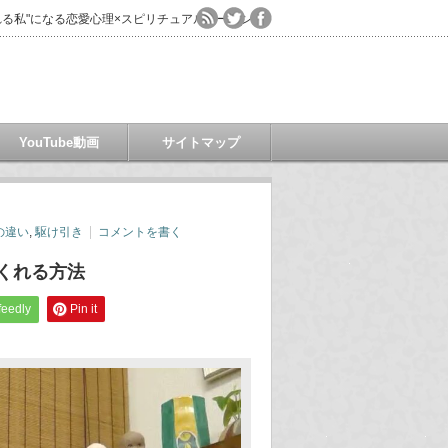
る私"になる恋愛心理×スピリチュアルコーチング
YouTube動画
サイトマップ
の違い
,
駆け引き
コメントを書く
てくれる方法
feedly
Pin it