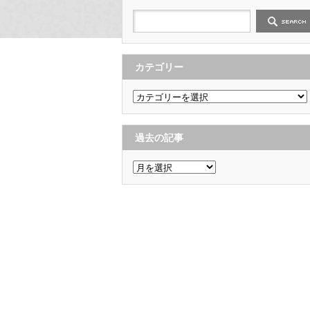
カテゴリー
カ
テ
ゴ
リ
ー
過去の記事
過
去
の
記
事