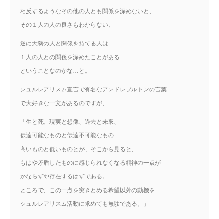
相反するようなその他の人とも関係を深めないと、
その１人の人の良さもわからない。
逆に大勢の人と関係を持てる人は
１人の人との関係を深めたことがある
ということなのかな…と。
シュルレアリスム宣言で有名なアンドレブルトンの言葉
で大好きな一文があるのですが、
「生と死、現実と想像、過去と未來、
伝達可能なものと伝達不可能なもの
高いものと低いものとが、そこから見ると、
もはや矛盾したものに感じられなくなる精神の一点が
かならずや存在するはずである。
ところで、この一点を突きとめる希望以外の動機を
シュルレアリスム活動に求めても無駄である。」