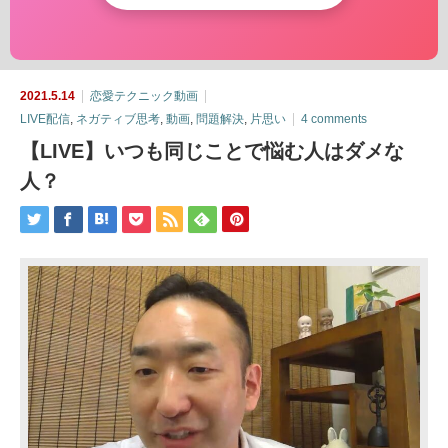
2021.5.14
恋愛テクニック動画
LIVE配信
,
ネガティブ思考
,
動画
,
問題解決
,
片思い
4 comments
【LIVE】いつも同じことで悩む人はダメな
人？