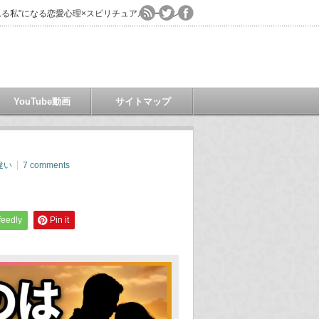
る私"になる恋愛心理×スピリチュアルコーチング
YouTube動画
サイトマップ
違い
7 comments
feedly
Pin it