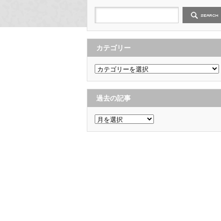
カテゴリー
カ
テ
ゴ
リ
ー
過去の記事
過
去
の
記
事