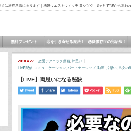
えは潜在意識にあります｜池袋ウエストウィッチ ヨシツグ｜3ヶ月で"彼から追われ
無料プレゼント
恋を引き寄せる魔法！
恋愛依存症の完治法！
2018.4.27
恋愛テクニック動画
,
片思い
LIVE配信
,
コミュニケーション
,
パートナーシップ
,
動画
,
片思い
,
男女の
【LIVE】両思いになる秘訣
Tweet
Share
Hatena
Pocket
RSS