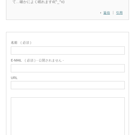
て…確かによく眠れますd(^_^o)
返信
引用
名前
( 必須 )
E-MAIL
( 必須 ) - 公開されません -
URL