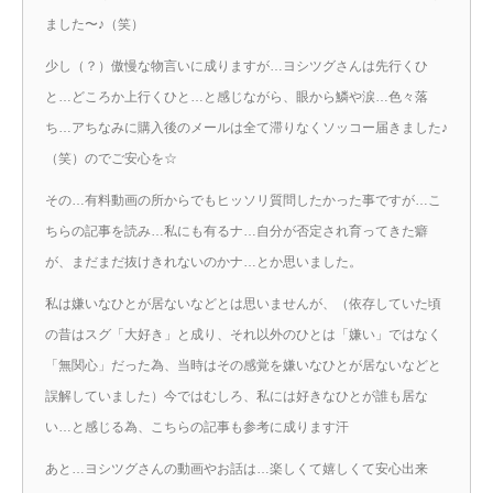
ました〜♪（笑）
少し（？）傲慢な物言いに成りますが…ヨシツグさんは先行くひ
と…どころか上行くひと…と感じながら、眼から鱗や涙…色々落
ち…アちなみに購入後のメールは全て滞りなくソッコー届きました♪
（笑）のでご安心を☆
その…有料動画の所からでもヒッソリ質問したかった事ですが…こ
ちらの記事を読み…私にも有るナ…自分が否定され育ってきた癖
が、まだまだ抜けきれないのかナ…とか思いました。
私は嫌いなひとが居ないなどとは思いませんが、（依存していた頃
の昔はスグ「大好き」と成り、それ以外のひとは「嫌い」ではなく
「無関心」だった為、当時はその感覚を嫌いなひとが居ないなどと
誤解していました）今ではむしろ、私には好きなひとが誰も居な
い…と感じる為、こちらの記事も参考に成ります汗
あと…ヨシツグさんの動画やお話は…楽しくて嬉しくて安心出来