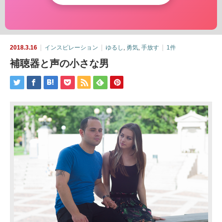
2018.3.16
インスピレーション
ゆるし
,
勇気
,
手放す
1件
補聴器と声の小さな男