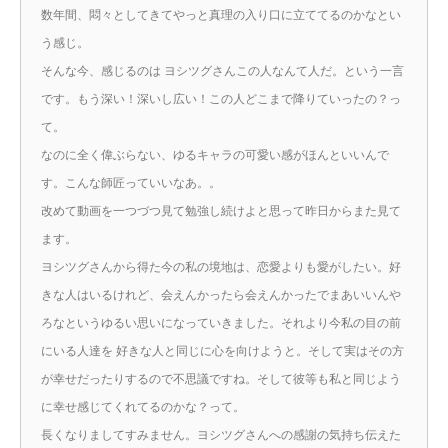
数年間、悶々としてきてやっと真理の入り口に立ててるのかなとい
う感じ。
そんな今、感じるのは ヨシツグさんこの人なんて人だ。という一言
です。もう深い！深いし広い！この人どこまで降りていったの？っ
て。
なのに全く偉ぶらない、ゆるキャラの可愛い感がほんといいんで
す。こんな師匠っていいなあ。。
改めて動画を一つづつ見て勉強し続けよと思って昨日からまた見て
ます。
ヨシツグさんから得た今の私の境地は、恋愛よりも愛がしたい。好
きな人はいるけれど、会えんかったら会えんかったでまあいいんや
ろなというゆるい思いになっていきました。それより今私の目の前
にいる人達を 好きな人と同じに心を向けようと。そして実はその方
が幸せだったりするので不思議ですね。そして彼等も私と同じよう
に幸せ感じてくれてるのかな？って。
長くなりましてすみません。ヨシツグさんへの感謝の気持ち伝えた