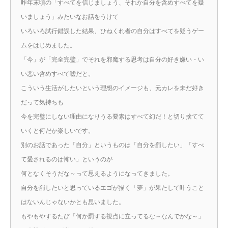
昨年末頃の「すべてを信じましょう、それか自分を含めすべてを疑
いましょう」みたいなお話をうけて
いろいろ試行錯誤した結果、ひねくれ者の自分はすべてを疑うゲー
ムをはじめました。
「今」が「完全完璧」でそれを邪魔する思考は自分の好き嫌い・い
い悪い含めすべて嘘だと。
こういう生活がしたいという理想のイメージも、元カレを未だ好き
だって気持ちも
今を完璧にしない理由になりうる要素はすべて幻だ！と切り捨てて
いくと何だか楽しいです。
別のお話であった「自分」というものは「自分を罰したい」「すべ
て愛されるのは怖い」というのが
何となくそうだな～って思えるようになってきました。
自分を罰したいと思っているエゴが描く「夢」が果たして叶うこと
はないんじゃないかとも思いました。
もやもやするたび「何か罰する視点に立ってるな～なんでかな～」