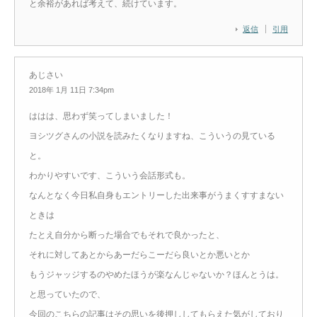
と余裕があれば考えて、続けています。
返信
引用
あじさい
2018年 1月 11日 7:34pm
ははは、思わず笑ってしまいました！
ヨシツグさんの小説を読みたくなりますね、こういうの見ている
と。
わかりやすいです、こういう会話形式も。
なんとなく今日私自身もエントリーした出来事がうまくすすまない
ときは
たとえ自分から断った場合でもそれで良かったと、
それに対してあとからあーだらこーだら良いとか悪いとか
もうジャッジするのやめたほうが楽なんじゃないか？ほんとうは。
と思っていたので、
今回のこちらの記事はその思いを後押ししてもらえた気がしており