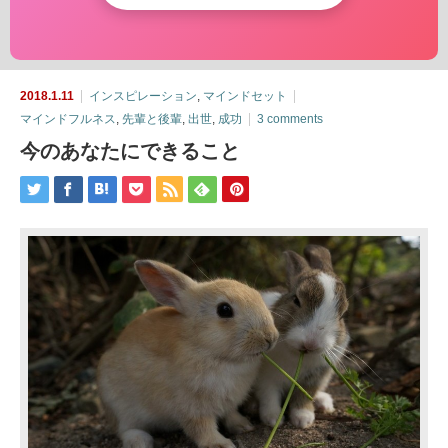
2018.1.11
インスピレーション
,
マインドセット
マインドフルネス
,
先輩と後輩
,
出世
,
成功
3 comments
今のあなたにできること