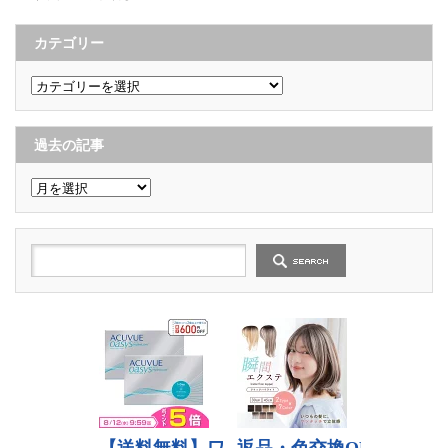
カテゴリー
カ
テ
ゴ
リ
ー
過去の記事
過
去
の
記
事