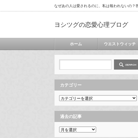
なぜあの人は愛されるのに、私は報われないの？答
ヨシツグの恋愛心理ブログ
ホーム
ウエストウィッチ
カテゴリー
カ
テ
ゴ
リ
ー
過去の記事
過
去
の