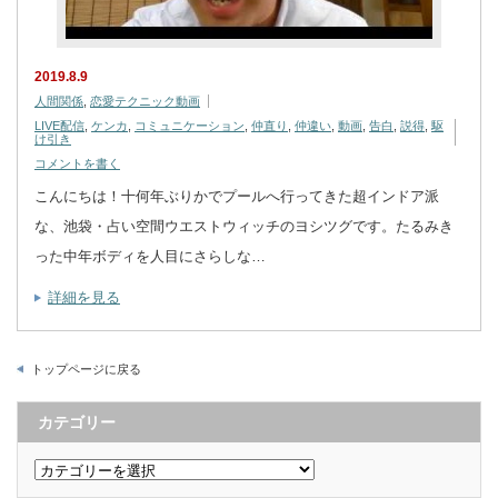
2019.8.9
人間関係
,
恋愛テクニック動画
LIVE配信
,
ケンカ
,
コミュニケーション
,
仲直り
,
仲違い
,
動画
,
告白
,
説得
,
駆
け引き
コメントを書く
こんにちは！十何年ぶりかでプールへ行ってきた超インドア派
な、池袋・占い空間ウエストウィッチのヨシツグです。たるみき
った中年ボディを人目にさらしな…
詳細を見る
トップページに戻る
カテゴリー
カ
テ