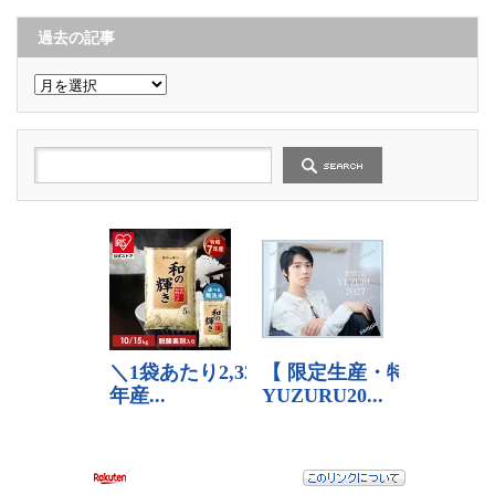
ゴ
リ
ー
過去の記事
過
去
の
記
事