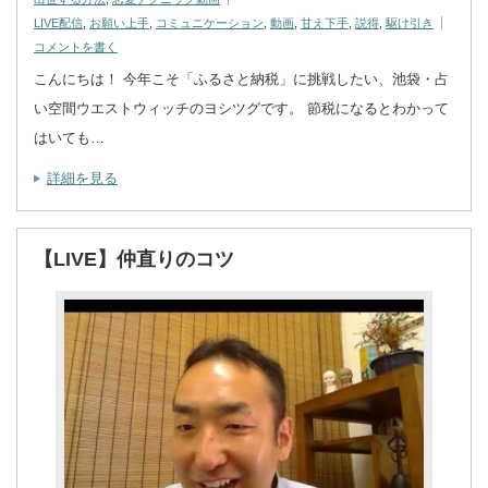
LIVE配信
,
お願い上手
,
コミュニケーション
,
動画
,
甘え下手
,
説得
,
駆け引き
コメントを書く
こんにちは！ 今年こそ「ふるさと納税」に挑戦したい、池袋・占
い空間ウエストウィッチのヨシツグです。 節税になるとわかって
はいても…
詳細を見る
【LIVE】仲直りのコツ