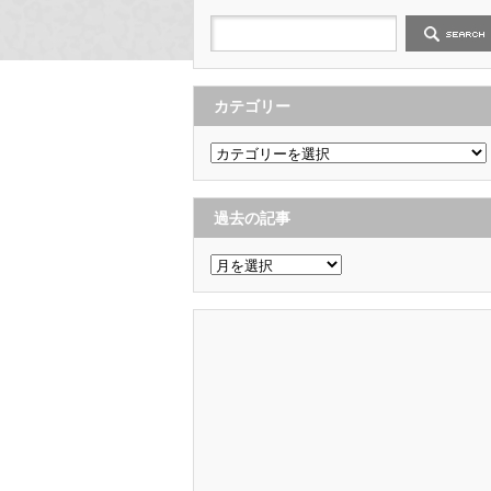
カテゴリー
カ
テ
ゴ
リ
ー
過去の記事
過
去
の
記
事