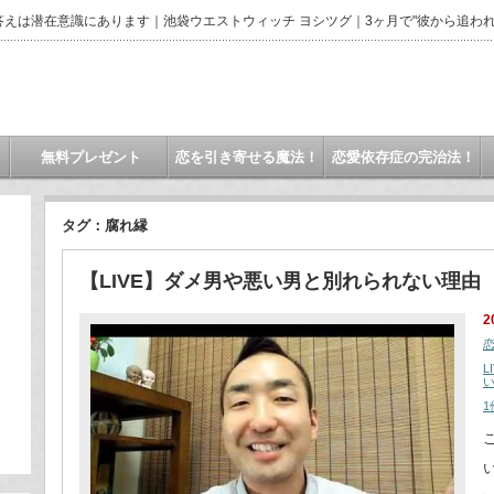
えは潜在意識にあります｜池袋ウエストウィッチ ヨシツグ｜3ヶ月で"彼から追われ
無料プレゼント
恋を引き寄せる魔法！
恋愛依存症の完治法！
タグ：腐れ縁
【LIVE】ダメ男や悪い男と別れられない理由
2
L
1