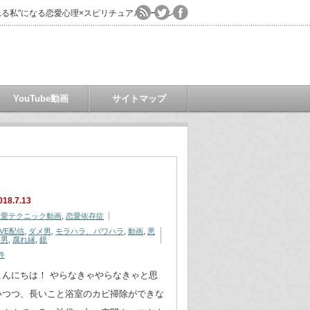
る私"になる恋愛心理×スピリチュアルコーチング
YouTube動画
サイトマップ
018.7.13
恋愛テクニック動画
,
恋愛依存症
IVE配信
,
ダメ男
,
モラハラ、パワハラ
,
動画
,
悪
い男
,
腐れ縁
,
鏡
件
こんにちは！ やらなきゃやらなきゃと思
いつつ、長いこと浴室のカビ掃除ができな