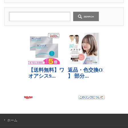
の
記
事
ホーム