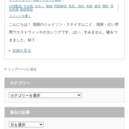
LIVE配信
,
やる気
,
ゆるし
,
動画
,
問題解決
,
失恋、別れ
,
失敗
,
成功
,
挫折
,
潜
在意識
,
願望実現
コメントを書く
こんにちは！ 池袋のジェイソン・ステイサムこと、池袋・占い空
間ウエストウィッチのヨシツグです。はい、すみません。嘘をつ
きました。似て…
詳細を見る
トップページに戻る
カテゴリー
カ
テ
ゴ
リ
ー
過去の記事
過
去