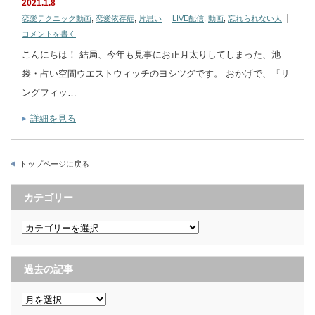
2021.1.8
恋愛テクニック動画
,
恋愛依存症
,
片思い
LIVE配信
,
動画
,
忘れられない人
コメントを書く
こんにちは！ 結局、今年も見事にお正月太りしてしまった、池
袋・占い空間ウエストウィッチのヨシツグです。 おかげで、『リ
ングフィッ…
詳細を見る
トップページに戻る
カテゴリー
カ
テ
ゴ
リ
ー
過去の記事
過
去