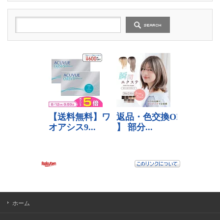
の
記
事
ホーム