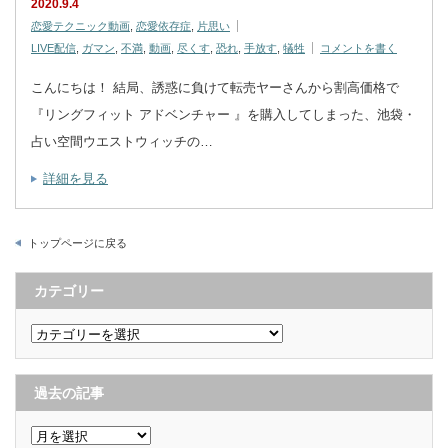
2020.9.4
恋愛テクニック動画
,
恋愛依存症
,
片思い
LIVE配信
,
ガマン
,
不満
,
動画
,
尽くす
,
恐れ
,
手放す
,
犠牲
コメントを書く
こんにちは！ 結局、誘惑に負けて転売ヤーさんから割高価格で
『リングフィット アドベンチャー 』を購入してしまった、池袋・
占い空間ウエストウィッチの…
詳細を見る
トップページに戻る
カテゴリー
カ
テ
ゴ
リ
ー
過去の記事
過
去