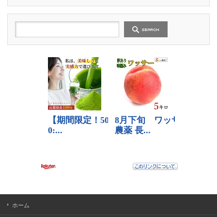
の
記
事
ホーム