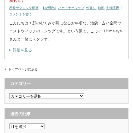
2019.8.2
恋愛テクニック動画
LIVE配信
,
パートナーシップ
,
仲直り
,
動画
,
夫婦喧嘩
コメントを書く
こんにちは！顔のむくみが気になるお年頃な、池袋・占い空間ウ
エストウィッチのヨシツグです。という訳で、こっそりHimalaya
さんと一緒にスタジオ…
詳細を見る
トップページに戻る
カテゴリー
カ
テ
ゴ
リ
ー
過去の記事
過
去