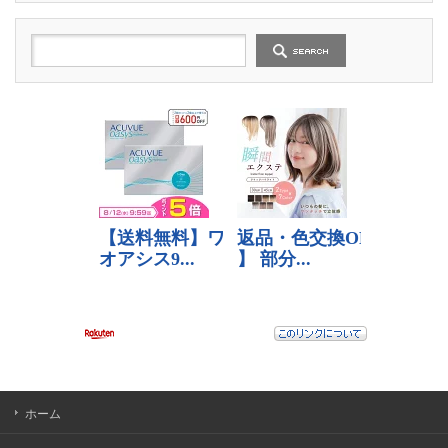
の
記
事
ホーム