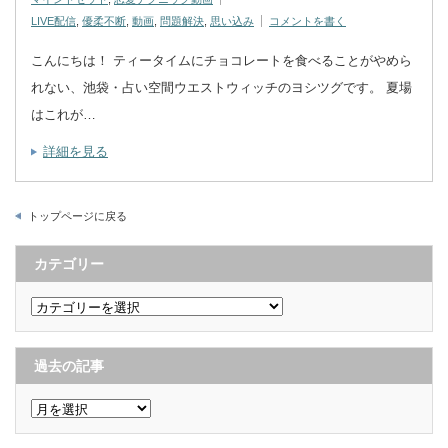
LIVE配信
,
優柔不断
,
動画
,
問題解決
,
思い込み
コメントを書く
こんにちは！ ティータイムにチョコレートを食べることがやめら
れない、池袋・占い空間ウエストウィッチのヨシツグです。 夏場
はこれが…
詳細を見る
トップページに戻る
カテゴリー
カ
テ
ゴ
リ
ー
過去の記事
過
去
の