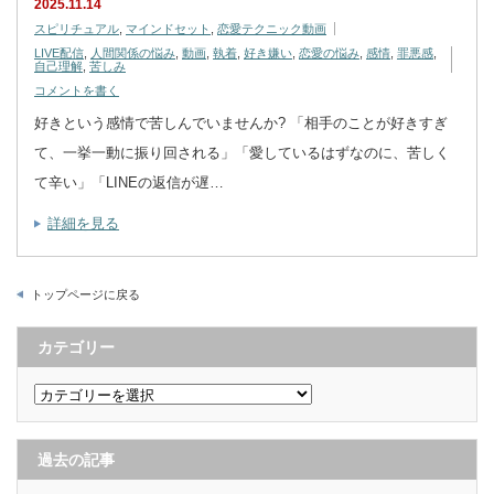
2025.11.14
スピリチュアル
,
マインドセット
,
恋愛テクニック動画
LIVE配信
,
人間関係の悩み
,
動画
,
執着
,
好き嫌い
,
恋愛の悩み
,
感情
,
罪悪感
,
自己理解
,
苦しみ
コメントを書く
好きという感情で苦しんでいませんか? 「相手のことが好きすぎ
て、一挙一動に振り回される」「愛しているはずなのに、苦しく
て辛い」「LINEの返信が遅…
詳細を見る
トップページに戻る
カテゴリー
カ
テ
ゴ
リ
ー
過去の記事