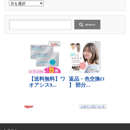
過
去
の
記
事