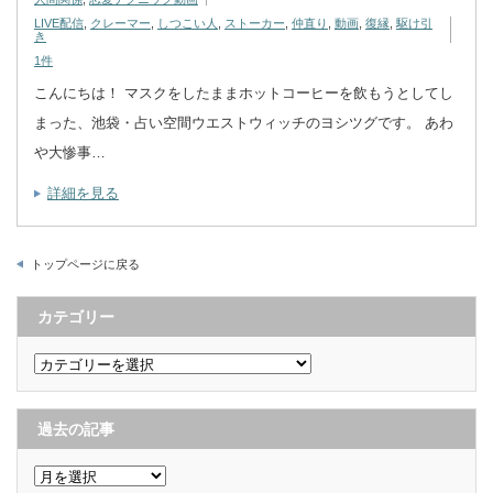
LIVE配信
,
クレーマー
,
しつこい人
,
ストーカー
,
仲直り
,
動画
,
復縁
,
駆け引
き
1件
こんにちは！ マスクをしたままホットコーヒーを飲もうとしてし
まった、池袋・占い空間ウエストウィッチのヨシツグです。 あわ
や大惨事…
詳細を見る
トップページに戻る
カテゴリー
カ
テ
ゴ
リ
ー
過去の記事
過
去