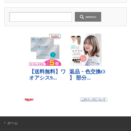
の
記
事
ホーム