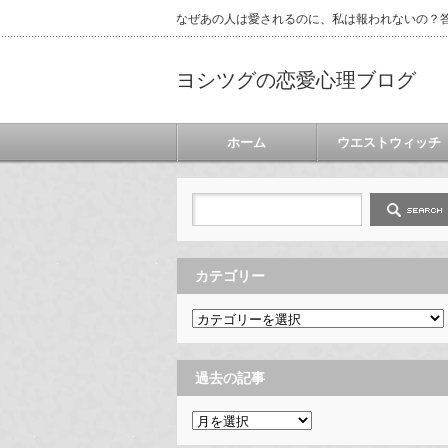
なぜあの人は愛されるのに、私は報われないの？答
ヨシツグの恋愛心理ブログ
ホーム
ウエストウィッチ
カテゴリー
カ
テ
ゴ
リ
ー
過去の記事
過
去
の