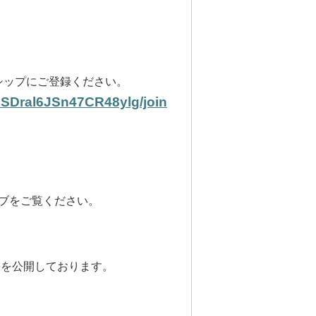
ーシップにご登録ください。
ASDral6JSn47CR48ylg/join
ブを
ご覧ください。
報を
公開しております。