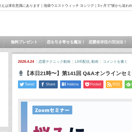
えは潜在意識にあります｜池袋ウエストウィッチ ヨシツグ｜3ヶ月で"彼から追われ
無料プレゼント
恋を引き寄せる魔法！
恋愛依存症の完治法！
2026.4.24
恋愛テクニック動画
LIVE配信
,
動画
コメントを書く
【本日21時〜】第141回 Q&Aオンラインセ
Tweet
Share
Hatena
Pocket
RSS