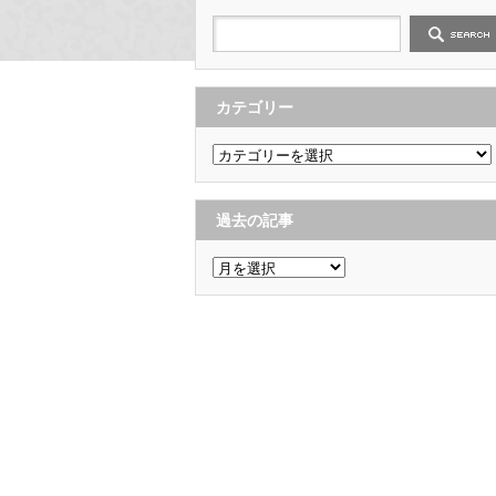
カテゴリー
カ
テ
ゴ
リ
ー
過去の記事
過
去
の
記
事