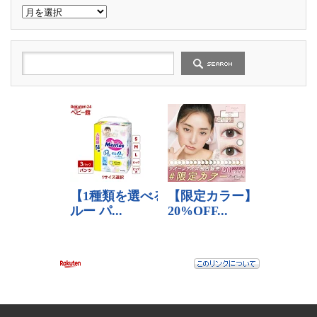
過
去
の
記
事